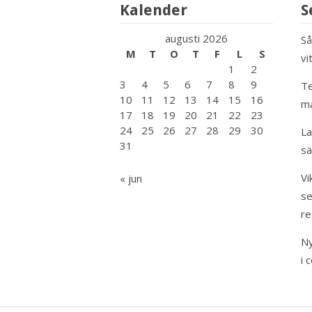
Kalender
S
augusti 2026
Så
M
T
O
T
F
L
S
vi
1
2
3
4
5
6
7
8
9
Te
10
11
12
13
14
15
16
m
17
18
19
20
21
22
23
24
25
26
27
28
29
30
La
31
sä
Vi
« jun
se
re
Ny
i 