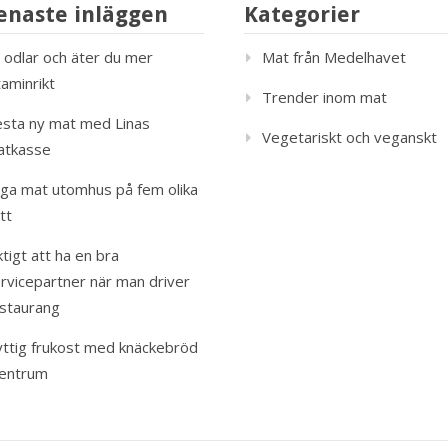
enaste inläggen
Kategorier
 odlar och äter du mer
Mat från Medelhavet
taminrikt
Trender inom mat
sta ny mat med Linas
Vegetariskt och veganskt
atkasse
ga mat utomhus på fem olika
tt
ktigt att ha en bra
rvicepartner när man driver
staurang
ttig frukost med knäckebröd
centrum