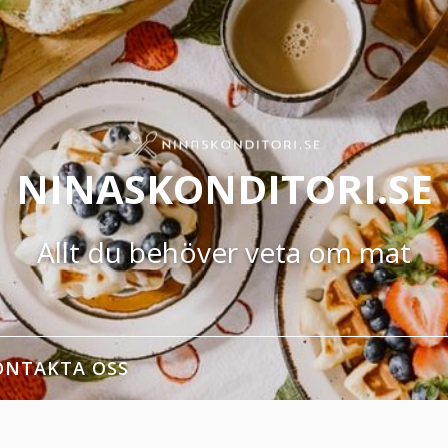
NINASKONDITORI.SE
Allt du behöver veta om mat
ONTAKTA OSS