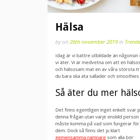
Hälsa
by
on
26th november 2019
in
Trend
Idag är vi bättre utbildade än någonsin 
vi äter. Vi är medvetna om att en hälsosa
och hälsosam mat en av våra största tre
du bara ska äta sallader och smoothies 
Så äter du mer häl
Det finns egentligen inget enkelt svar 
denna frågan utan varje enskild person
måste komma på vad som fungerar för
dem. Dock så finns det ju klart
gemensamma nämnare
som alla bör